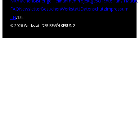
Mitmachen
Bisherige Teilnahmen
Projektgeschichte
Hans Haacke
FAQ
Newsletter
Besuchen
Werkstatt
Datenschutz
Impressum
EN
/
DE
© 2026 Werkstatt DER BEVÖLKERUNG