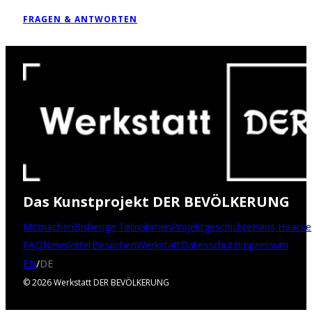
FRAGEN & ANTWORTEN
Das Kunstprojekt DER BEVÖLKERUNG
Mitmachen
Bisherige Teilnahmen
Projektgeschichte
Hans Haacke
FAQ
Newsletter
Besuchen
Werkstatt
Datenschutz
Impressum
EN
/
DE
© 2026 Werkstatt DER BEVÖLKERUNG